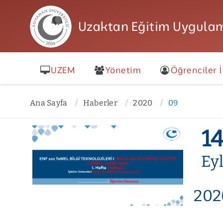
Uzaktan Eğitim Uygulam
UZEM
Yönetim
Öğrenciler İ
Ana Sayfa
Haberler
2020
09
1
Ey
202