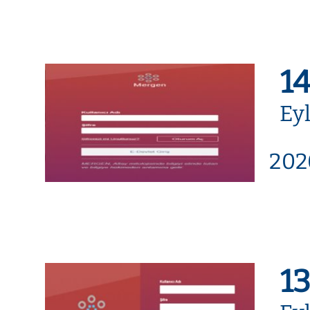
1
Ey
202
1