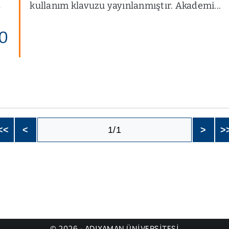
l
kullanım klavuzu yayınlanmıştır. Akademi...
0
<<
<
1/1
>
>
© 2026 - ADIYAMAN ÜNİVERSİTESİ