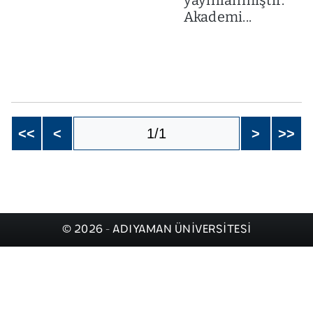
yayınlanmıştır.
Akademi...
<<
<
1/1
>
>>
© 2026 - ADIYAMAN ÜNİVERSİTESİ