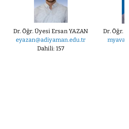
Dr. Öğr. Üyesi Ersan YAZAN
Dr. Öğr. 
eyazan@adiyaman.edu.tr
myavas
Dahili: 157