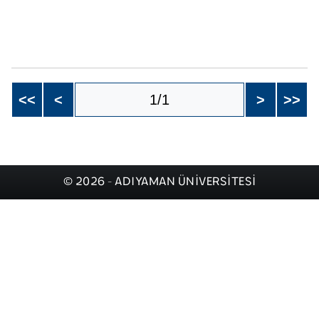
<<
<
1/1
>
>>
© 2026 - ADIYAMAN ÜNİVERSİTESİ